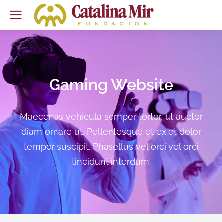
Gaming Website
Maecenas vehicula semper tortor, ut auctor
diam ornare ut. Pellentesque et ex et dolor
tempor suscipit. Phasellus vel orci vel orci
tincidunt interdum.