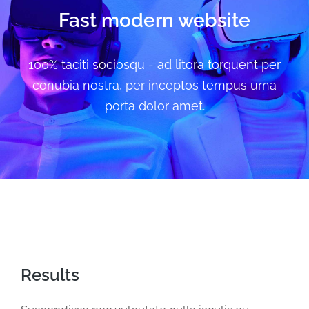
Fast modern website
100% taciti sociosqu - ad litora torquent per
conubia nostra, per inceptos tempus urna
porta dolor amet.
Results