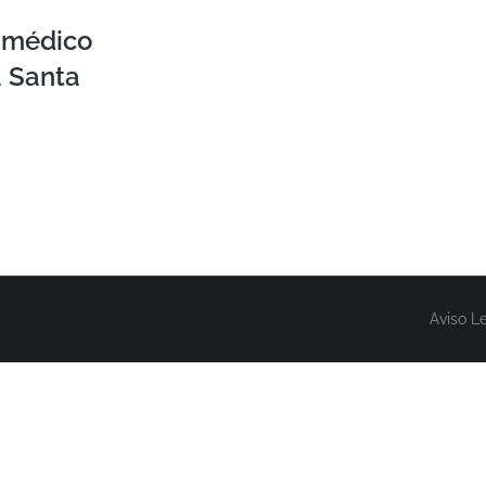
o médico
a Santa
Aviso L